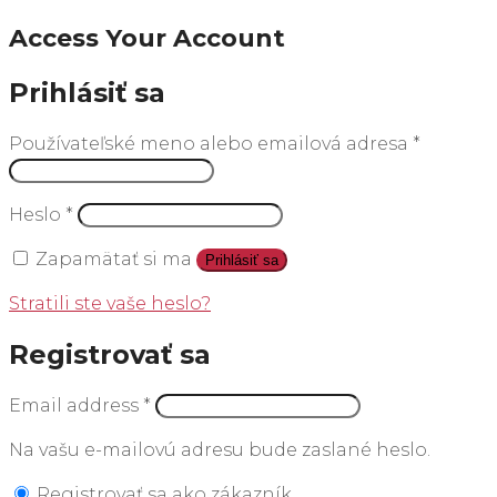
Access Your Account
Prihlásiť sa
Používateľské meno alebo emailová adresa
*
Heslo
*
Zapamätať si ma
Prihlásiť sa
Stratili ste vaše heslo?
Registrovať sa
Email address
*
Na vašu e-mailovú adresu bude zaslané heslo.
Registrovať sa ako zákazník