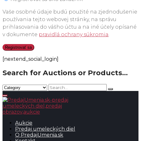
Vaše osobné údaje budú použité na zjednodušenie
používania tejto webovej stránky, na správu
prihlasovania do vášho účtu a na iné účely opísané
v dokumente
pravidlá ochrany súkromia
.
Registrovať sa
[nextend_social_login]
Search for Auctions or Products...
Aukcie
Predaj umeleckých diel
O PredajUmenia.sk
Kontakt